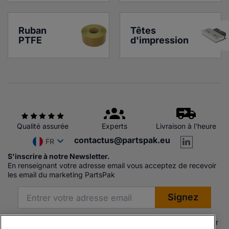
Ruban 
Têtes 
PTFE
d'impression
Qualité assurée
Experts
Livraison à l'heure
contactus@partspak.eu
FR
S'inscrire à notre Newsletter.
En renseignant votre adresse email vous acceptez de recevoir
les email du marketing PartsPak
Les produits proposés par Partspak Ltd sont soit fabriqués par