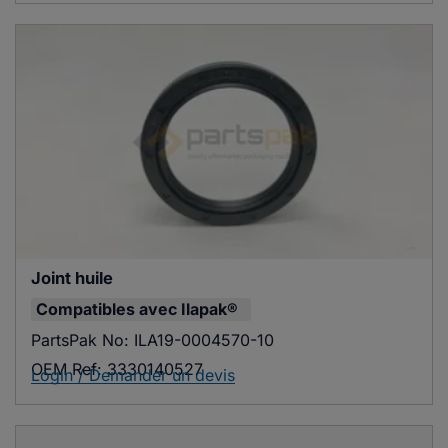
Joint huile
Compatibles avec
Ilapak®
PartsPak No:
ILA19-0004570-10
OEM Ref:
3330140527
Login / Demander un devis