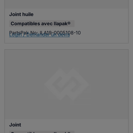
Joint huile
Compatibles avec
Ilapak®
PartsPak No:
ILA19-0005108-10
Login / Demander un devis
Joint