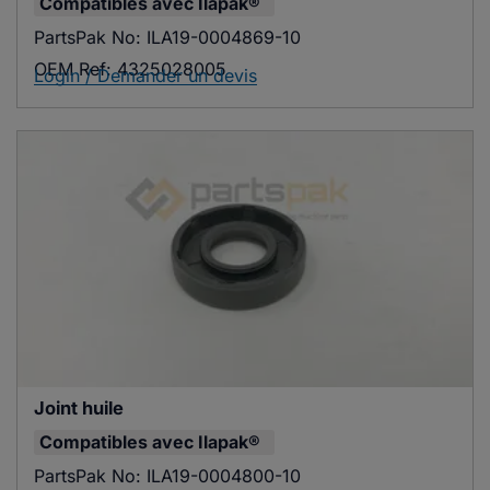
Compatibles avec
Ilapak®
PartsPak No:
ILA19-0004869-10
OEM Ref:
4325028005
Login / Demander un devis
Joint huile
Compatibles avec
Ilapak®
PartsPak No:
ILA19-0004800-10