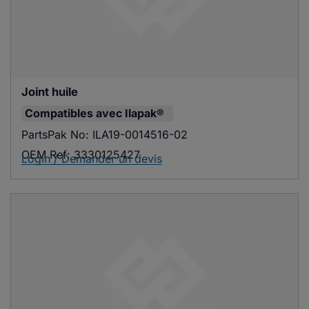
Joint huile
Compatibles avec
Ilapak®
PartsPak No:
ILA19-0014516-02
OEM Ref:
3330125427
Login / Demander un devis