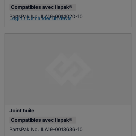
Compatibles avec
Ilapak®
PartsPak No:
ILA19-0014020-10
Login / Demander un devis
Joint huile
Compatibles avec
Ilapak®
PartsPak No:
ILA19-0013636-10