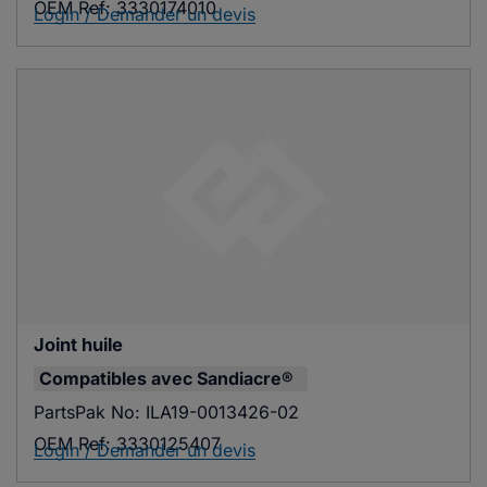
OEM Ref:
3330174010
Login / Demander un devis
Joint huile
Compatibles avec
Sandiacre®
PartsPak No:
ILA19-0013426-02
OEM Ref:
3330125407
Login / Demander un devis