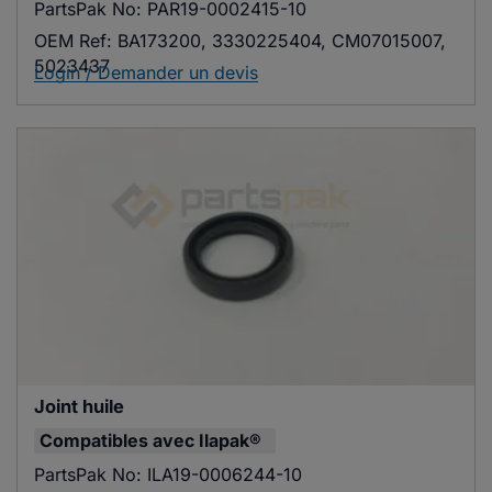
PartsPak No:
PAR19-0002415-10
OEM Ref:
BA173200, 3330225404, CM07015007,
5023437
Login / Demander un devis
Joint huile
Compatibles avec
Ilapak®
PartsPak No:
ILA19-0006244-10