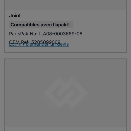
Joint
Compatibles avec
Ilapak®
PartsPak No:
ILA08-0003689-06
OEM Ref:
5205099009
Login / Demander un devis