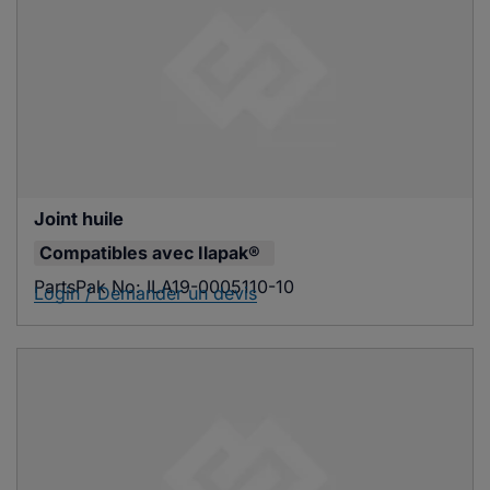
Joint huile
Compatibles avec
Ilapak®
PartsPak No:
ILA19-0005110-10
Login / Demander un devis