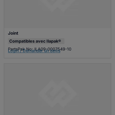
Joint
Compatibles avec
Ilapak®
PartsPak No:
ILA09-0007549-10
Login / Demander un devis