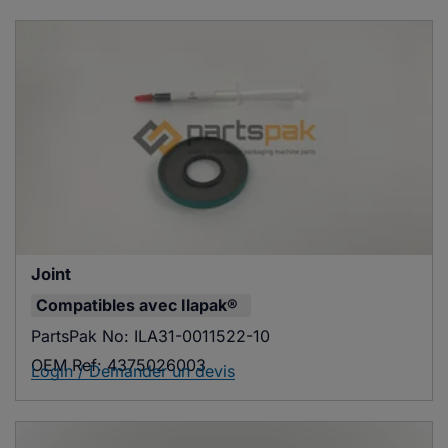
Joint
Compatibles avec
Ilapak®
PartsPak No:
ILA31-0011522-10
OEM Ref:
4375026003
Login / Demander un devis