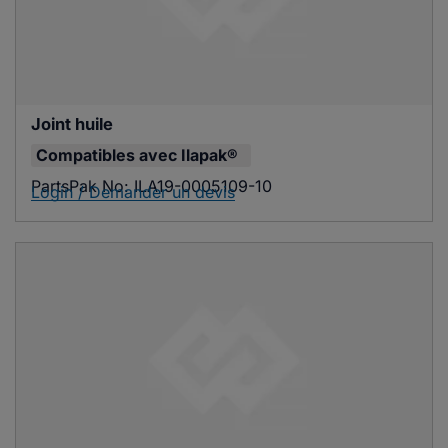
Joint huile
Compatibles avec
Ilapak®
PartsPak No:
ILA19-0005109-10
Login / Demander un devis