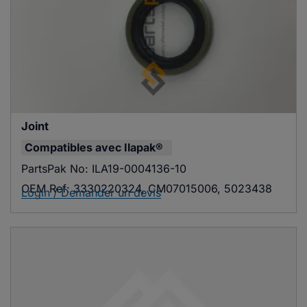
Joint
Compatibles avec
Ilapak®
PartsPak No:
ILA19-0004136-10
OEM Ref:
3330220324, CM07015006, 5023438
Login / Demander un devis