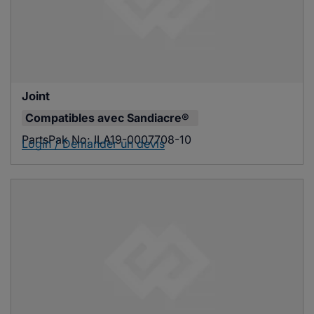
Joint
Compatibles avec
Sandiacre®
PartsPak No:
ILA19-0007708-10
Login / Demander un devis