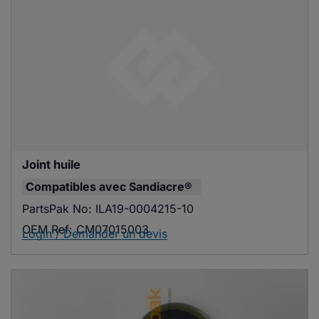
Joint huile
Compatibles avec
Sandiacre®
PartsPak No:
ILA19-0004215-10
OEM Ref:
CM07015003
Login / Demander un devis