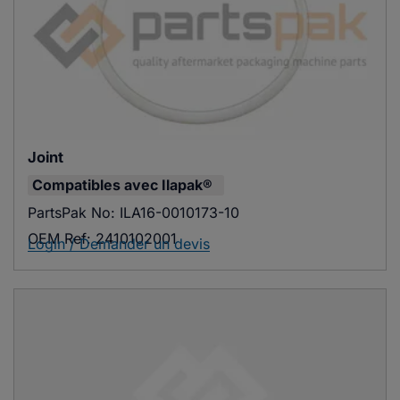
Joint
Compatibles avec
Ilapak®
PartsPak No:
ILA16-0010173-10
OEM Ref:
2410102001
Login / Demander un devis