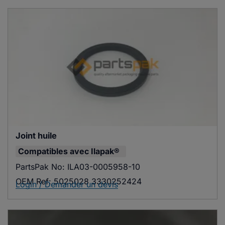
Joint huile
Compatibles avec
Ilapak®
PartsPak No:
ILA03-0005958-10
OEM Ref:
5025028 3330252424
Login / Demander un devis