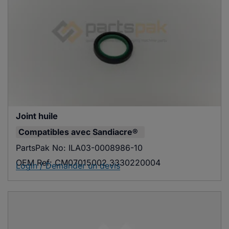
Joint huile
Compatibles avec
Sandiacre®
PartsPak No:
ILA03-0008986-10
OEM Ref:
CM07015002 3330220004
Login / Demander un devis