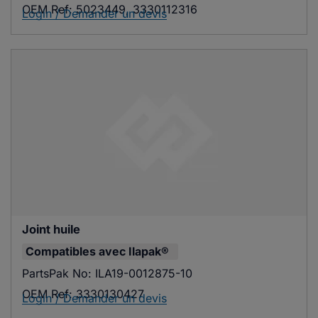
OEM Ref:
5023449, 3330112316
Login / Demander un devis
Joint huile
Compatibles avec
Ilapak®
PartsPak No:
ILA19-0012875-10
OEM Ref:
3330130427
Login / Demander un devis