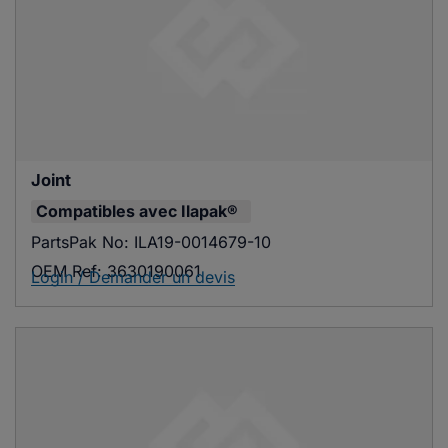
Joint
Compatibles avec
Ilapak®
PartsPak No:
ILA19-0014679-10
OEM Ref:
3630190061
Login / Demander un devis