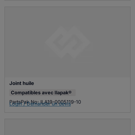
Joint huile
Compatibles avec
Ilapak®
PartsPak No:
ILA19-0005119-10
Login / Demander un devis