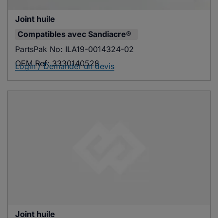
Joint huile
Compatibles avec
Sandiacre®
PartsPak No:
ILA19-0014324-02
OEM Ref:
3330140528
Login / Demander un devis
Joint huile