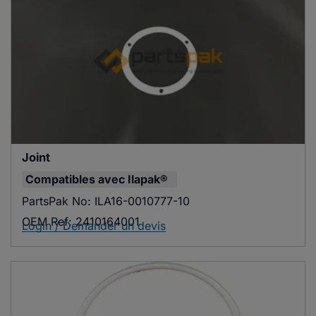
Joint
Compatibles avec
Ilapak®
PartsPak No:
ILA16-0010777-10
OEM Ref:
2410164001
Login / Demander un devis