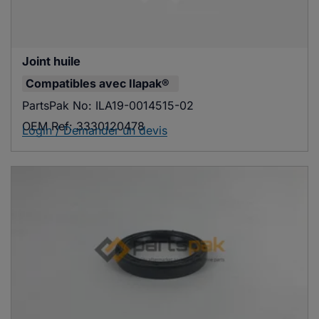
Joint huile
Compatibles avec
Ilapak®
PartsPak No:
ILA19-0014515-02
OEM Ref:
3330120478
Login / Demander un devis