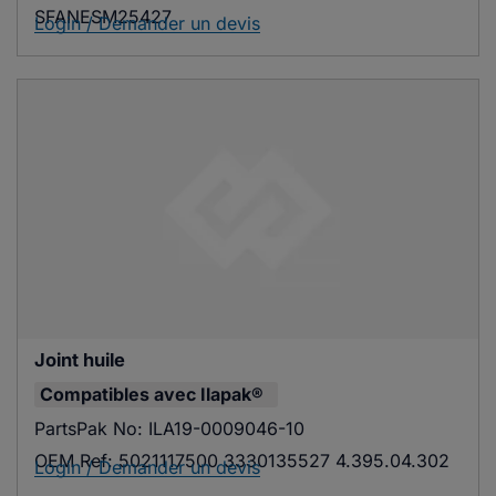
SFANESM25427
Login / Demander un devis
Joint huile
Compatibles avec
Ilapak®
PartsPak No:
ILA19-0009046-10
OEM Ref:
5021117500 3330135527 4.395.04.302
Login / Demander un devis