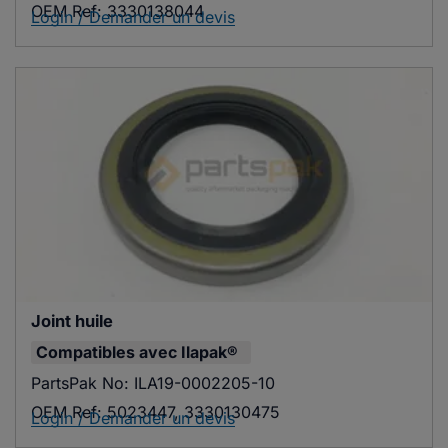
OEM Ref:
3330138044
Login / Demander un devis
Joint huile
Compatibles avec
Ilapak®
PartsPak No:
ILA19-0002205-10
OEM Ref:
5023447, 3330130475
Login / Demander un devis