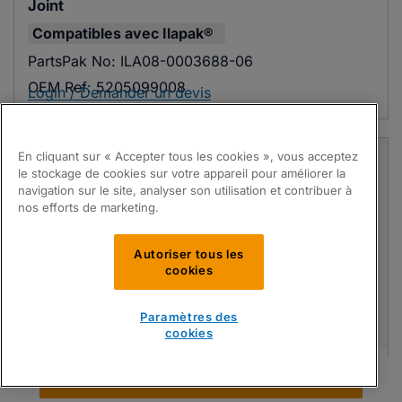
Joint
Compatibles avec
Ilapak®
PartsPak No:
ILA08-0003688-06
OEM Ref:
5205099008
Login / Demander un devis
En cliquant sur « Accepter tous les cookies », vous acceptez
le stockage de cookies sur votre appareil pour améliorer la
navigation sur le site, analyser son utilisation et contribuer à
nos efforts de marketing.
Autoriser tous les
cookies
Paramètres des
cookies
Joint
Trouver Pièces
Compatibles avec
Hayssen®