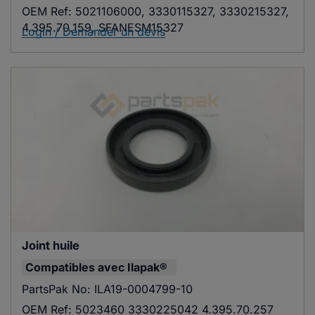
OEM Ref:
5021106000, 3330115327, 3330215327,
4.395.70.159, SFANESM15327
Login / Demander un devis
Joint huile
Compatibles avec
Ilapak®
PartsPak No:
ILA19-0004799-10
OEM Ref:
5023460 3330225042 4.395.70.257