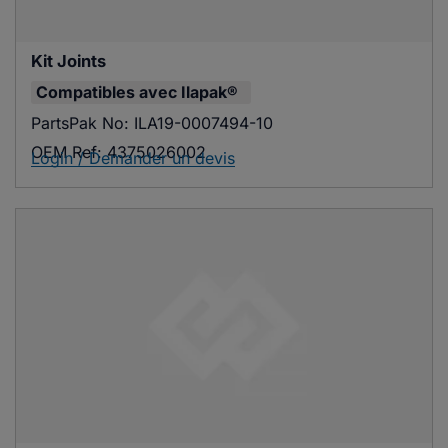
Kit Joints
Compatibles avec
Ilapak®
PartsPak No:
ILA19-0007494-10
OEM Ref:
4375026002
Login / Demander un devis