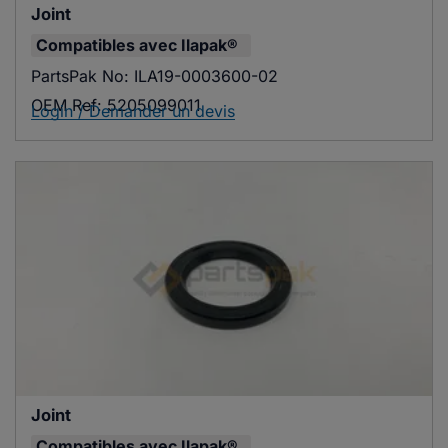
Joint
Compatibles avec
Ilapak®
PartsPak No:
ILA19-0003600-02
OEM Ref:
5205099011
Login / Demander un devis
Joint
Compatibles avec
Ilapak®