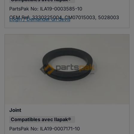
PartsPak No:
ILA19-0003585-10
OEM Ref:
3330225004, CM07015003, 5028003
Login / Demander un devis
Joint
Compatibles avec
Ilapak®
PartsPak No:
ILA19-0007171-10