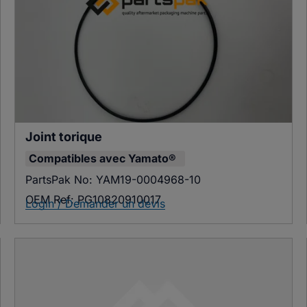
Joint torique
Compatibles avec
Yamato®
PartsPak No:
YAM19-0004968-10
OEM Ref:
PG10820910017
Login / Demander un devis