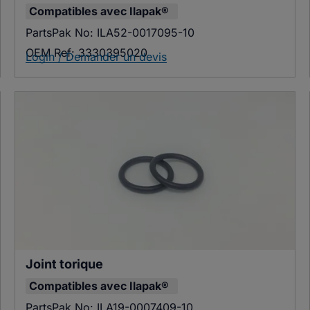
Compatibles avec
Ilapak®
PartsPak No:
ILA52-0017095-10
OEM Ref:
3330395020
Login / Demander un devis
Joint torique
Compatibles avec
Ilapak®
PartsPak No:
ILA19-0007409-10