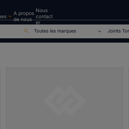
Nous
A propos
ues
contact
de nous
er