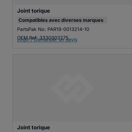
Joint torique
Compatibles avec
diverses marques
PartsPak No:
PAR19-0013214-10
OEM Ref:
3330303275
Login / Demander un devis
Joint torique