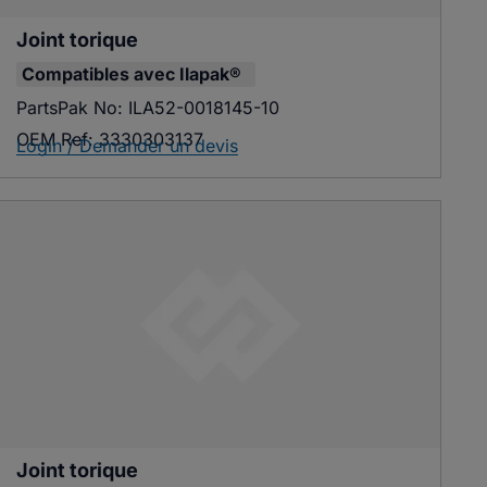
Joint torique
Compatibles avec
Ilapak®
PartsPak No:
ILA52-0018145-10
OEM Ref:
3330303137
Login / Demander un devis
Joint torique