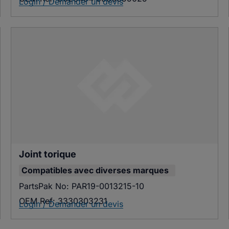
Login / Demander un devis
Joint torique
Compatibles avec
diverses marques
PartsPak No:
PAR19-0013215-10
OEM Ref:
3330303231
Login / Demander un devis