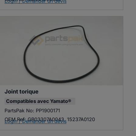
Login / Demander un devis
Joint torique
Compatibles avec
Yamato®
PartsPak No:
PP1900171
OEM Ref:
GB03307A0043, 15237A0120
Login / Demander un devis