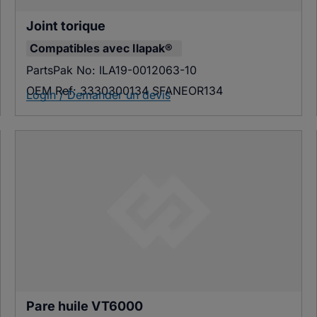
Joint torique
Compatibles avec
Ilapak®
PartsPak No:
ILA19-0012063-10
OEM Ref:
3330300134 SFANEOR134
Login / Demander un devis
Pare huile VT6000