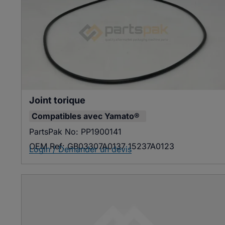
Joint torique
Compatibles avec
Yamato®
PartsPak No:
PP1900141
OEM Ref:
GB03307A0137 15237A0123
Login / Demander un devis