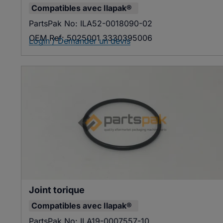
Compatibles avec
Ilapak®
PartsPak No:
ILA52-0018090-02
OEM Ref:
5025001 3330395006
Login / Demander un devis
Joint torique
Compatibles avec
Ilapak®
PartsPak No:
ILA19-0007557-10