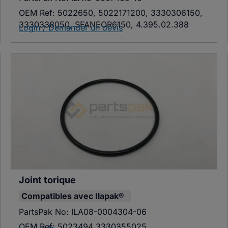
OEM Ref:
5022650, 5022171200, 3330306150,
3330338050, SFANEOR6150, 4.395.02.388
Login / Demander un devis
Joint torique
Compatibles avec
Ilapak®
PartsPak No:
ILA08-0004304-06
OEM Ref:
5023494 3330355025