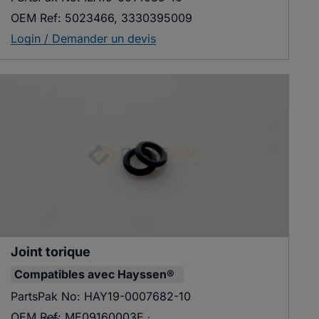
OEM Ref:
5023466, 3330395009
Login / Demander un devis
Joint torique
Compatibles avec
Hayssen®
PartsPak No:
HAY19-0007682-10
OEM Ref:
ME09160003E