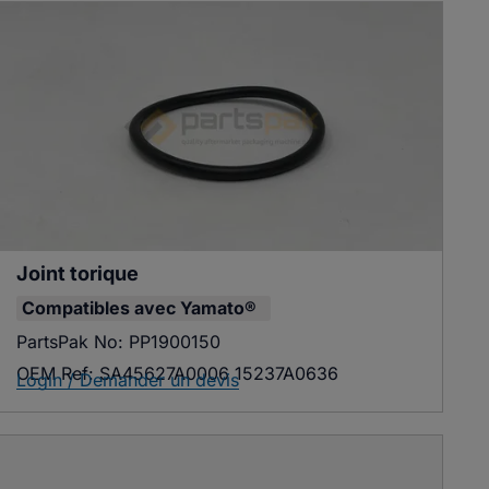
Joint torique
Compatibles avec
Yamato®
PartsPak No:
PP1900150
OEM Ref:
SA45627A0006 15237A0636
Login / Demander un devis