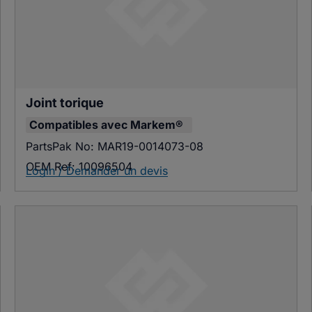
Joint torique
Compatibles avec
Markem®
PartsPak No:
MAR19-0014073-08
OEM Ref:
10096504
Login / Demander un devis