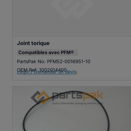
Joint torique
Compatibles avec
PFM®
PartsPak No:
PFM52-0016951-10
OEM Ref:
1002014400
Login / Demander un devis