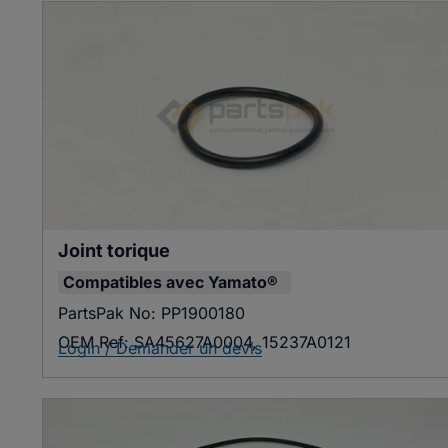
Joint torique
Compatibles avec
Yamato®
PartsPak No:
PP1900180
OEM Ref:
SA45627A0004, 15237A0121
Login / Demander un devis