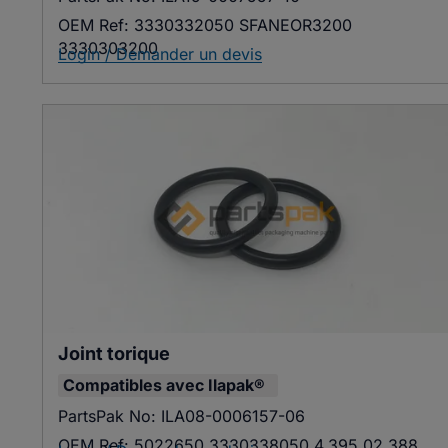
OEM Ref:
3330332050 SFANEOR3200
3330303200
Login / Demander un devis
Joint torique
Compatibles avec
Ilapak®
PartsPak No:
ILA08-0006157-06
OEM Ref:
5022650 3330338050 4.395.02.388