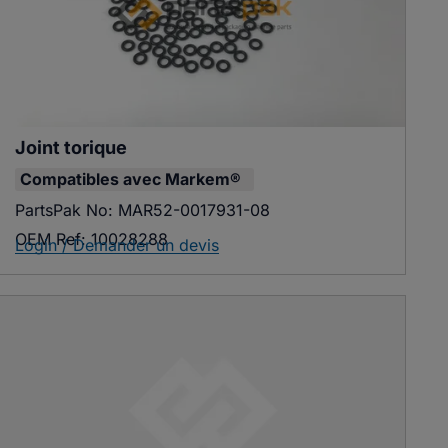
Joint torique
Compatibles avec
Markem®
PartsPak No:
MAR52-0017931-08
OEM Ref:
10028288
Login / Demander un devis