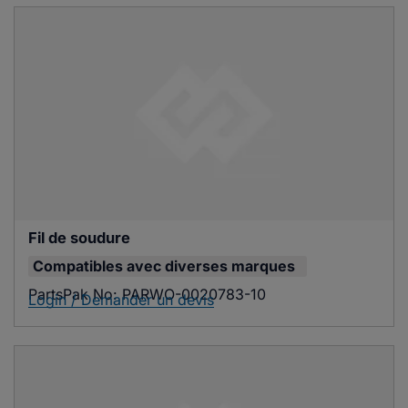
Fil de soudure
Compatibles avec
diverses marques
PartsPak No:
PARWO-0020783-10
Login / Demander un devis