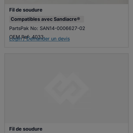
Fil de soudure
Compatibles avec
Sandiacre®
PartsPak No:
SAN14-0006627-02
OEM Ref:
4033
Login / Demander un devis
Fil de soudure