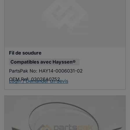
Fil de soudure
Compatibles avec
Hayssen®
PartsPak No:
HAY14-0006031-02
OEM Ref:
03026A0752
Login / Demander un devis