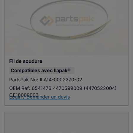
Fil de soudure
Compatibles avec
Ilapak®
PartsPak No:
ILA14-0002270-02
OEM Ref:
6541476 4470599009 (4470522004)
CE18000003
Login / Demander un devis