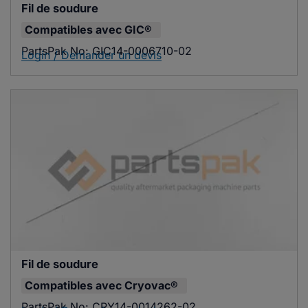
Fil de soudure
Compatibles avec
GIC®
PartsPak No:
GIC14-0006710-02
Login / Demander un devis
Fil de soudure
Compatibles avec
Cryovac®
PartsPak No:
CRY14-0014262-02