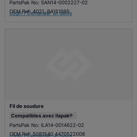
PartsPak No:
SAN14-0002227-02
OEM Ref:
4021, BA151095
Login / Demander un devis
Fil de soudure
Compatibles avec
Ilapak®
PartsPak No:
ILA14-0014622-02
OEM Ref:
5081540 4470522008
Login / Demander un devis