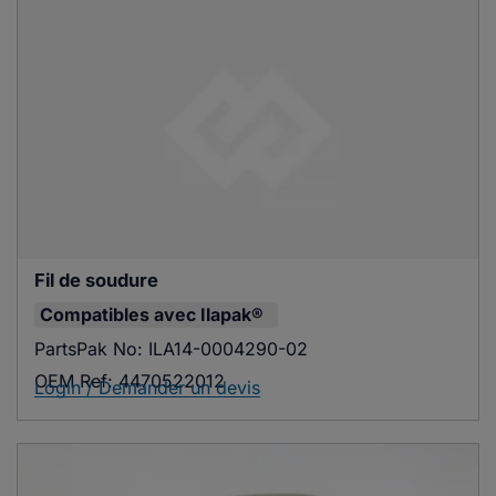
Fil de soudure
Compatibles avec
Ilapak®
PartsPak No:
ILA14-0004290-02
OEM Ref:
4470522012
Login / Demander un devis