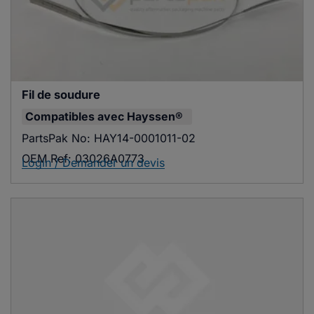
Fil de soudure
Compatibles avec
Hayssen®
PartsPak No:
HAY14-0001011-02
OEM Ref:
03026A0773
Login / Demander un devis