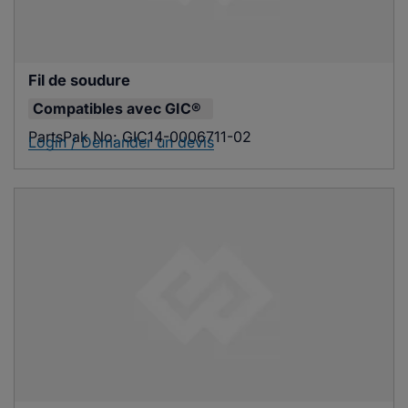
Fil de soudure
Compatibles avec
GIC®
PartsPak No:
GIC14-0006711-02
Login / Demander un devis