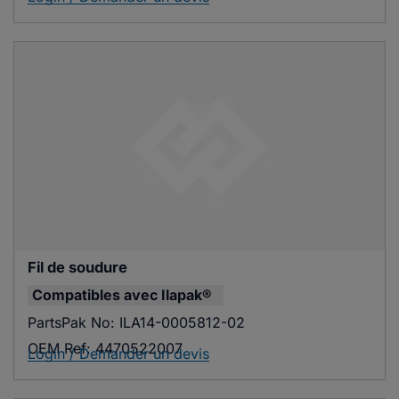
Fil de soudure
Compatibles avec
Ilapak®
PartsPak No:
ILA14-0005812-02
OEM Ref:
4470522007
Login / Demander un devis