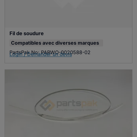
Fil de soudure
Compatibles avec
diverses marques
PartsPak No:
PARWO-0020588-02
Login / Demander un devis