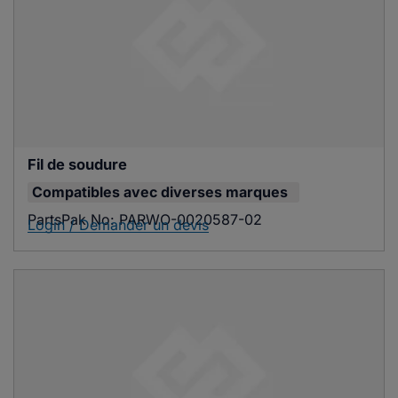
Fil de soudure
Compatibles avec
diverses marques
PartsPak No:
PARWO-0020587-02
Login / Demander un devis