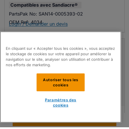
Compatibles avec
Sandiacre®
PartsPak No:
SAN14-0005393-02
OEM Ref:
4034
Login / Demander un devis
En cliquant sur « Accepter tous les cookies », vous acceptez
le stockage de cookies sur votre appareil pour améliorer la
navigation sur le site, analyser son utilisation et contribuer à
nos efforts de marketing.
Autoriser tous les
cookies
Paramètres des
cookies
Fil de soudure
Trouver Pièces
Compatibles avec
Rovema®