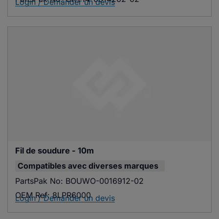
Login / Demander un devis
Fil de soudure - 10m
Compatibles avec
diverses marques
PartsPak No:
BOUWO-0016912-02
OEM Ref:
8LPR6000
Login / Demander un devis