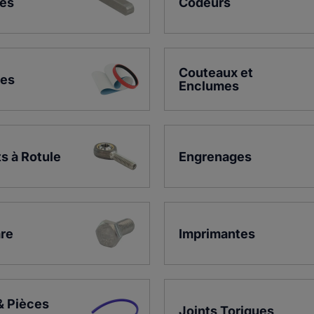
tes
Codeurs
Couteaux et 
ies
Enclumes
s à Rotule
Engrenages
re
Imprimantes
& Pièces 
Joints Toriques