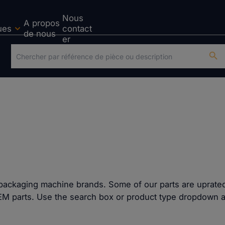
Nous
A propos
ues
contact
de nous
er
 packaging machine brands. Some of our parts are uprated
EM parts. Use the search box or product type dropdown 