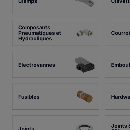
Clamps
Clavet
Composants 
Pneumatiques et 
Courro
Hydrauliques
Electrovannes
Embout
Fusibles
Hardwa
Joints 
Joints