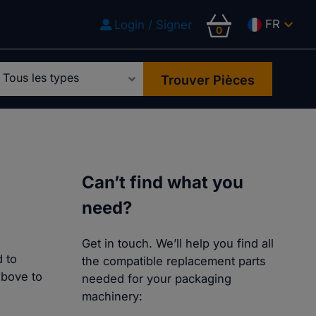
FR
Login / Signer
0
Trouver Pièces
Can’t find what you
need?
Get in touch. We’ll help you find all
 to
the compatible replacement parts
above to
needed for your packaging
machinery: