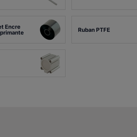
t Encre 
Ruban PTFE
mprimante