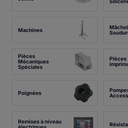
Silicon
Mâchoi
Machines
Soudur
Pièces 
Pièces 
Mécaniques 
imprim
Spéciales
Pompes 
Poignées
Access
Remises à niveau 
Résist
électriques