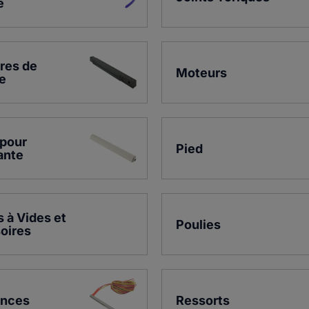
e
res de 
Moteurs
e
pour 
Pied
ante
à Vides et 
Poulies
oires
ances
Ressorts