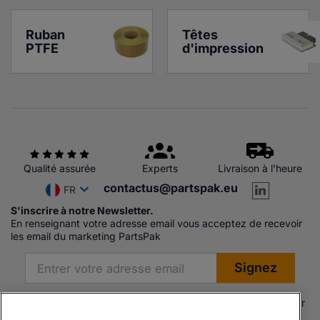
Ruban 
Têtes 
PTFE
d'impression
Qualité assurée
Experts
Livraison à l'heure
contactus@partspak.eu
FR
S'inscrire à notre Newsletter.
En renseignant votre adresse email vous acceptez de recevoir
les email du marketing PartsPak
Les produits proposés par Partspak Ltd sont soit fabriqués par
ou pour Partspak, soit fabriqués par ou pour un fabricant