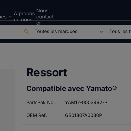
Nous
A propos
ues
contact
de nous
er
Ressort
Compatible avec Yamato®
PartsPak No:
YAM17-0003492-P
OEM Ref:
GB01807A0030P