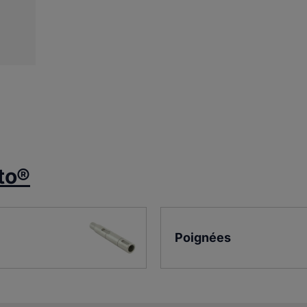
to®
Poignées