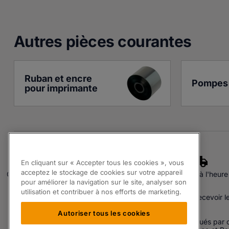
Autres pièces courante
s
Ruban et encre 
Pompes 
pour imprimante
En cliquant sur « Accepter tous les cookies », vous
acceptez le stockage de cookies sur votre appareil
Qualité assurée
Experts
Livraison à l'heure
pour améliorer la navigation sur le site, analyser son
S'inscrire à notre Newsletter.
utilisation et contribuer à nos efforts de marketing.
En renseignant votre adresse email vous acceptez de recevoir l
Autoriser tous les cookies
Les produits proposés par Partspak Ltd sont soit fabriqués par o