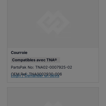
Courroie
Compatibles avec
TNA®
PartsPak No:
TNA02-0007925-02
OEM Ref:
TNA0002930-006
Login / Demander un devis