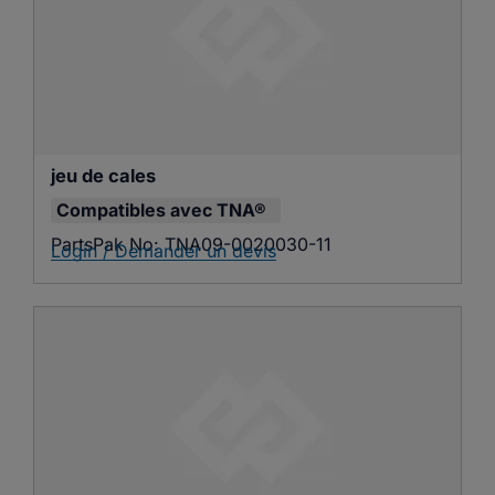
jeu de cales
Compatibles avec
TNA®
PartsPak No:
TNA09-0020030-11
Login / Demander un devis