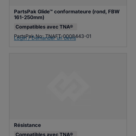
PartsPak Glide™ conformateure (rond, FBW 
161-250mm)
Compatibles avec
TNA®
PartsPak No:
TNAFT-0008443-01
Login / Demander un devis
Résistance
Compatibles avec
TNA®