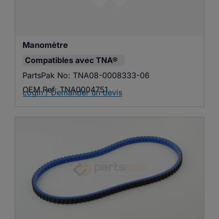
Manomètre
Compatibles avec
TNA®
PartsPak No:
TNA08-0008333-06
OEM Ref:
TNA0004751
Login / Demander un devis