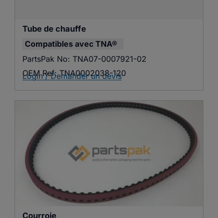
Tube de chauffe
Compatibles avec
TNA®
PartsPak No:
TNA07-0007921-02
OEM Ref:
TNA0002038-120
Login / Demander un devis
Courroie