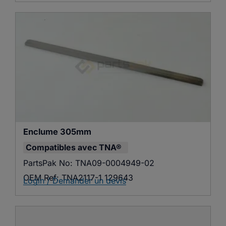
Enclume 305mm
Compatibles avec
TNA®
PartsPak No:
TNA09-0004949-02
OEM Ref:
TNA2117-1 129643
Login / Demander un devis