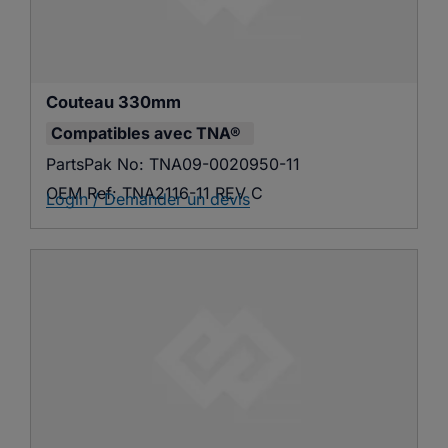
Couteau 330mm
Compatibles avec
TNA®
PartsPak No:
TNA09-0020950-11
OEM Ref:
TNA2116-11 REV C
Login / Demander un devis