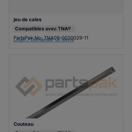
jeu de cales
Compatibles avec
TNA®
PartsPak No:
TNA09-0020029-11
Login / Demander un devis
Couteau