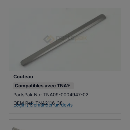
Couteau
Compatibles avec
TNA®
PartsPak No:
TNA09-0004947-02
OEM Ref:
TNA2116-38
Login / Demander un devis