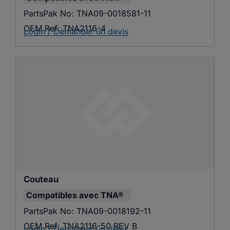
PartsPak No:
TNA09-0018581-11
OEM Ref:
TNA2116-4
Login / Demander un devis
Couteau
Compatibles avec
TNA®
PartsPak No:
TNA09-0018192-11
OEM Ref:
TNA2116-50 REV B
Login / Demander un devis