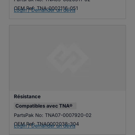
OEM Ref:
TNA-0002116-051
Login / Demander un devis
Résistance
Compatibles avec
TNA®
PartsPak No:
TNA07-0007920-02
OEM Ref:
TNA0002038-304
Login / Demander un devis