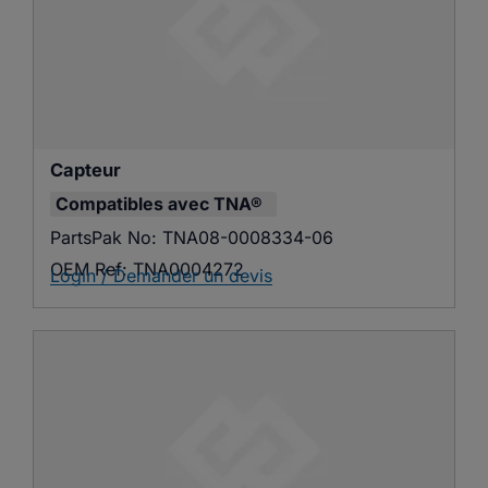
Capteur
Compatibles avec
TNA®
PartsPak No:
TNA08-0008334-06
OEM Ref:
TNA0004272
Login / Demander un devis