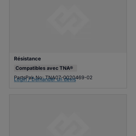
Résistance
Compatibles avec
TNA®
PartsPak No:
TNA07-0020469-02
Login / Demander un devis