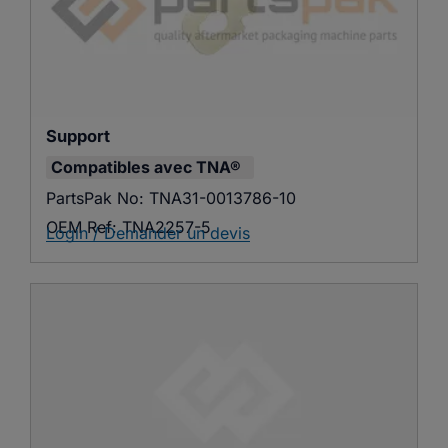
Support
Compatibles avec
TNA®
PartsPak No:
TNA31-0013786-10
OEM Ref:
TNA2257-5
Login / Demander un devis