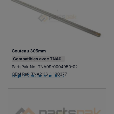
Couteau 305mm
Compatibles avec
TNA®
PartsPak No:
TNA09-0004950-02
OEM Ref:
TNA2116-1 130377
Login / Demander un devis