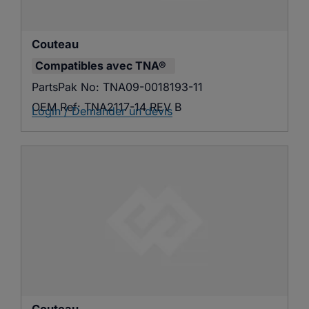
Couteau
Compatibles avec
TNA®
PartsPak No:
TNA09-0018193-11
OEM Ref:
TNA2117-14 REV B
Login / Demander un devis