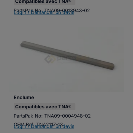
Compatibles avec
TNA®
PartsPak No:
TNA09-0013943-02
Login / Demander un devis
Enclume
Compatibles avec
TNA®
PartsPak No:
TNA09-0004948-02
OEM Ref:
TNA2117-13
Login / Demander un devis