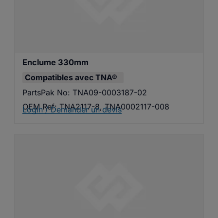
Enclume 330mm
Compatibles avec
TNA®
PartsPak No:
TNA09-0003187-02
OEM Ref:
TNA2117-8, TNA0002117-008
Login / Demander un devis