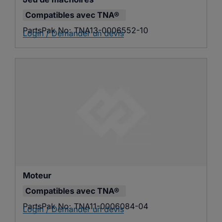
Compatibles avec
TNA®
PartsPak No:
TNA13-0006552-10
Login / Demander un devis
Moteur
Compatibles avec
TNA®
PartsPak No:
TNA11-0006084-04
Login / Demander un devis