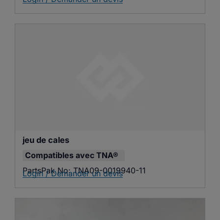
jeu de cales
Compatibles avec
TNA®
PartsPak No:
TNA09-0019940-11
Login / Demander un devis