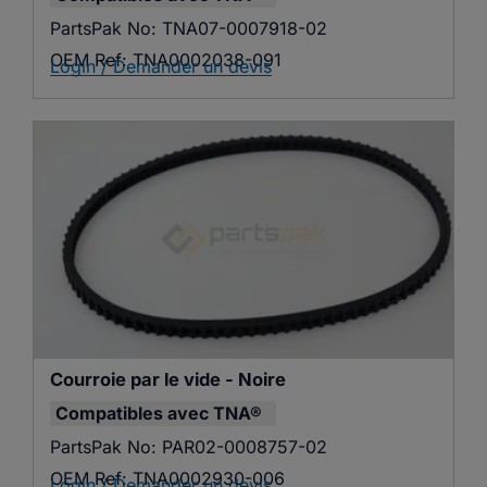
PartsPak No:
TNA07-0007918-02
OEM Ref:
TNA0002038-091
Login / Demander un devis
Courroie par le vide - Noire
Compatibles avec
TNA®
PartsPak No:
PAR02-0008757-02
OEM Ref:
TNA0002930-006
Login / Demander un devis