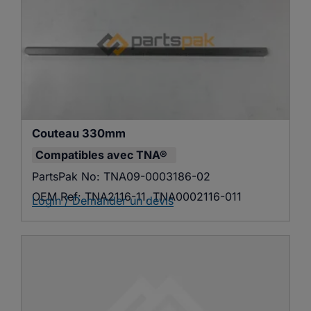
Couteau 330mm
Compatibles avec
TNA®
PartsPak No:
TNA09-0003186-02
OEM Ref:
TNA2116-11, TNA0002116-011
Login / Demander un devis