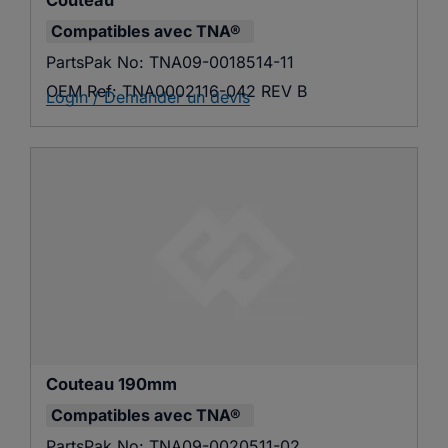
Couteau
Compatibles avec
TNA®
PartsPak No:
TNA09-0018514-11
OEM Ref:
TNA0002116-042 REV B
Login / Demander un devis
Couteau 190mm
Compatibles avec
TNA®
PartsPak No:
TNA09-0020511-02