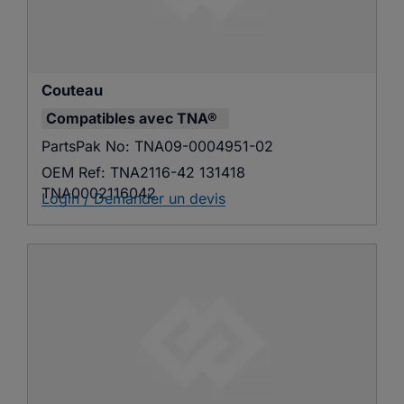
Couteau
Compatibles avec
TNA®
PartsPak No:
TNA09-0004951-02
OEM Ref:
TNA2116-42 131418
TNA0002116042
Login / Demander un devis