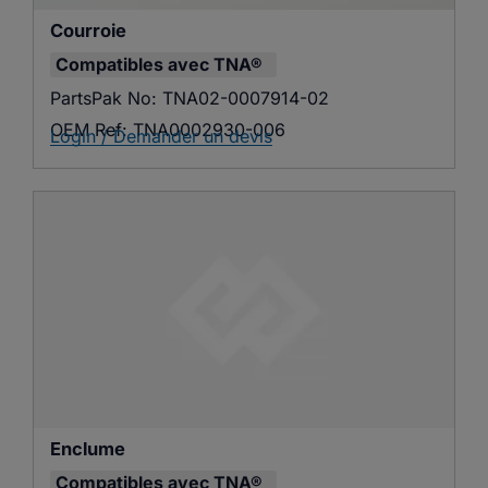
Courroie
Compatibles avec
TNA®
PartsPak No:
TNA02-0007914-02
OEM Ref:
TNA0002930-006
Login / Demander un devis
Enclume
Compatibles avec
TNA®