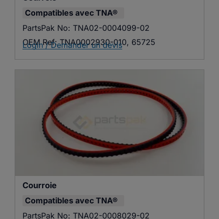
Compatibles avec
TNA®
PartsPak No:
TNA02-0004099-02
OEM Ref:
TNA0002930-010, 65725
Login / Demander un devis
Courroie
Compatibles avec
TNA®
PartsPak No:
TNA02-0008029-02