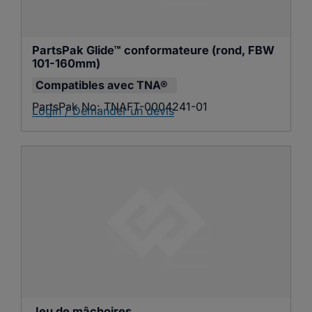
PartsPak Glide™ conformateure (rond, FBW 
101-160mm)
Compatibles avec
TNA®
PartsPak No:
TNAFT-0004241-01
Login / Demander un devis
Jeu de mâchoires