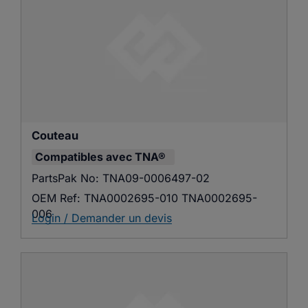
Couteau
Compatibles avec
TNA®
PartsPak No:
TNA09-0006497-02
OEM Ref:
TNA0002695-010 TNA0002695-
006
Login / Demander un devis