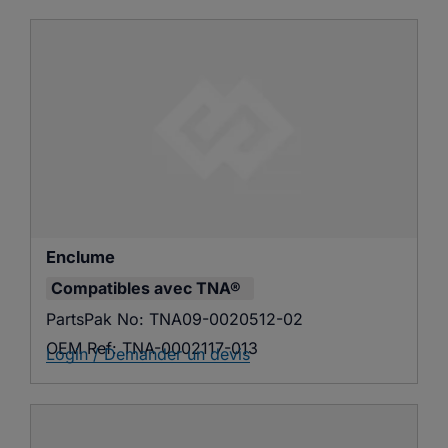
Enclume
Compatibles avec
TNA®
PartsPak No:
TNA09-0020512-02
OEM Ref:
TNA-0002117-013
Login / Demander un devis