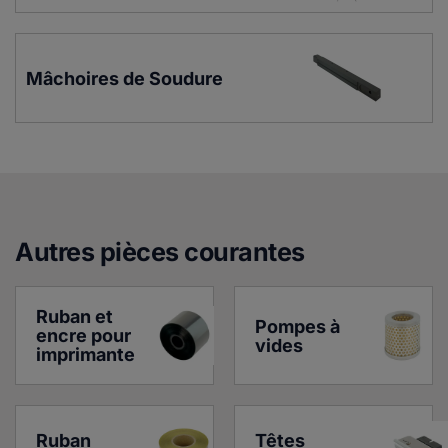
Mâchoires de Soudure
Autres pièces courante
s
Ruban et 
Pompes à 
encre pour 
vides
imprimante
Ruban 
Têtes 