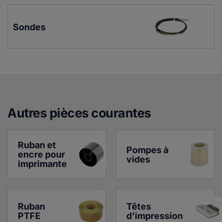
Sondes
Autres pièces courante
s
Ruban et 
Pompes à 
encre pour 
vides
imprimante
Ruban 
Têtes 
PTFE
d'impression