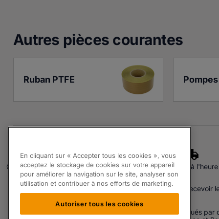
Autres pièces courante
s
Ruban PTFE
Pompes 
En cliquant sur « Accepter tous les cookies », vous
acceptez le stockage de cookies sur votre appareil
Qualité assurée
Experts
Livraison à l'heure
pour améliorer la navigation sur le site, analyser son
S'inscrire à notre Newsletter.
utilisation et contribuer à nos efforts de marketing.
En renseignant votre adresse email vous acceptez de recevoir l
Autoriser tous les cookies
Les produits proposés par Partspak Ltd sont soit fabriqués par o