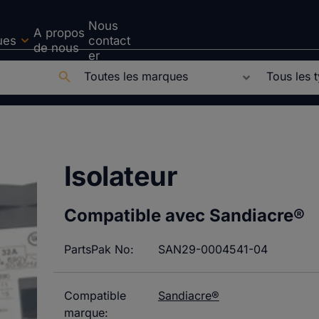
Nous
A propos
ues
contact
de nous
er
Isolateur
Compatible avec Sandiacre®
PartsPak No:
SAN29-0004541-04
Compatible
Sandiacre®
marque: