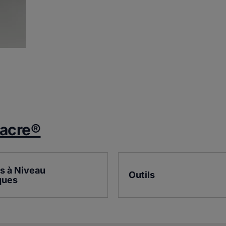
iacre®
s à Niveau 
Outils
ques