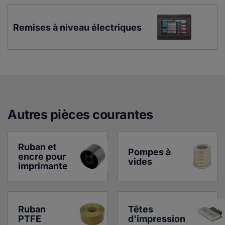
Remises à niveau électriques
Autres pièces courante
s
Ruban et 
Pompes à 
encre pour 
vides
imprimante
Ruban 
Têtes 
PTFE
d'impression