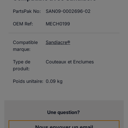
PartsPak No:
SAN09-0002696-02
OEM Ref:
MECH0199
Compatible
Sandiacre®
marque:
Type de
Couteaux et Enclumes
produit:
Poids unitaire:
0.09 kg
Une question?
Nous envoyer un email