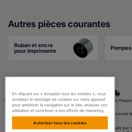
Autres pièces courante
s
Ruban et encre 
Pompes 
pour imprimante
En cliquant sur « Accepter tous les cookies », vous
acceptez le stockage de cookies sur votre appareil
Qualité assurée
Experts
Livraison à l'heure
pour améliorer la navigation sur le site, analyser son
S'inscrire à notre Newsletter.
utilisation et contribuer à nos efforts de marketing.
En renseignant votre adresse email vous acceptez de recevoir l
Autoriser tous les cookies
Les produits proposés par Partspak Ltd sont soit fabriqués par o