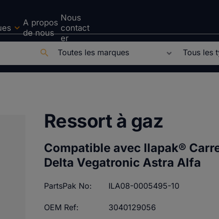
Nous
A propos
ues
contact
de nous
er
Ressort à gaz
Compatible avec Ilapak®
Carr
Delta Vegatronic Astra Alfa
PartsPak No:
ILA08-0005495-10
OEM Ref:
3040129056