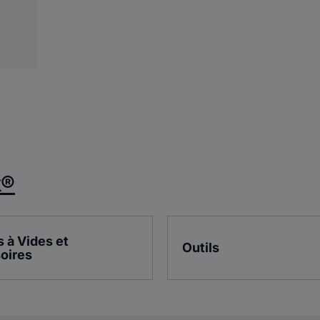
k®
à Vides et 
Outils
oires