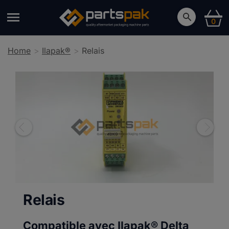
0
Home
Ilapak®
Relais
Relais
Compatible avec Ilapak®
Delta