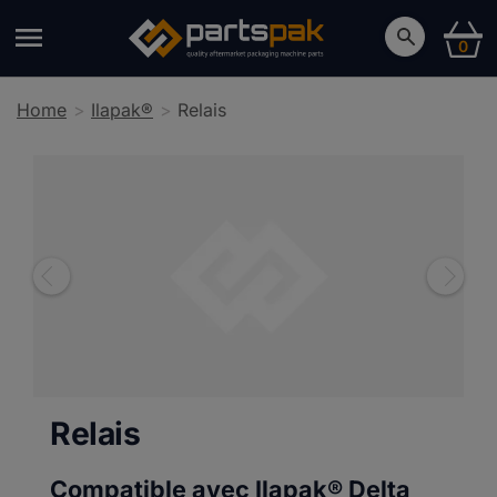
0
Home
Ilapak®
Relais
Relais
Compatible avec Ilapak®
Delta