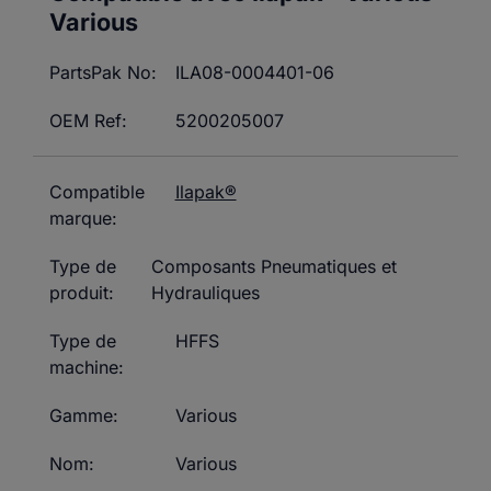
Various
PartsPak No:
ILA08-0004401-06
OEM Ref:
5200205007
Compatible
Ilapak®
marque:
Type de
Composants Pneumatiques et
produit:
Hydrauliques
Type de
HFFS
machine:
Gamme:
Various
Nom:
Various