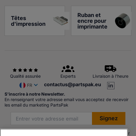
Ruban et 
Têtes 
encre pour 
d'impression
imprimante
Qualité assurée
Experts
Livraison à l'heure
contactus@partspak.eu
FR
S'inscrire à notre Newsletter.
En renseignant votre adresse email vous acceptez de recevoir
les email du marketing PartsPak
Les produits proposés par Partspak Ltd sont soit fabriqués par