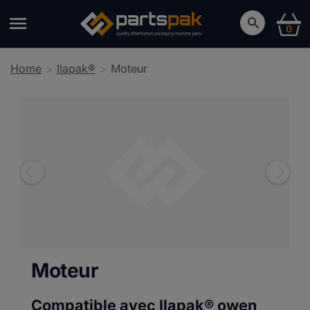
0
Home
Ilapak®
Moteur
Moteur
Compatible avec Ilapak®
owen