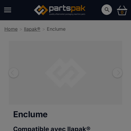
0
Home
Ilapak®
Enclume
Enclume
Compatible avec Ilapak®