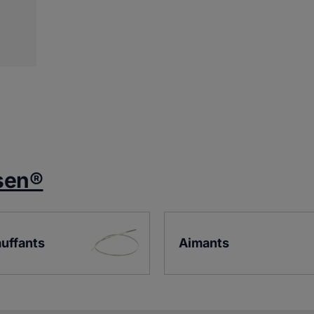
sen®
auffants
Aimants