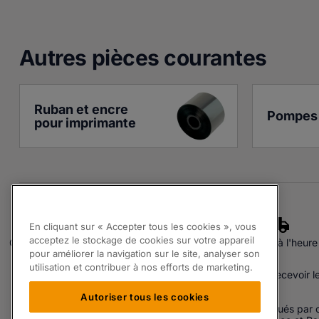
Autres pièces courante
s
Ruban et encre 
Pompes 
pour imprimante
En cliquant sur « Accepter tous les cookies », vous
acceptez le stockage de cookies sur votre appareil
Qualité assurée
Experts
Livraison à l'heure
pour améliorer la navigation sur le site, analyser son
S'inscrire à notre Newsletter.
utilisation et contribuer à nos efforts de marketing.
En renseignant votre adresse email vous acceptez de recevoir l
Autoriser tous les cookies
Les produits proposés par Partspak Ltd sont soit fabriqués par o