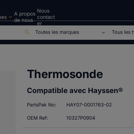
Nous
A propos
ues
contact
de nous
er
Thermosonde
Compatible avec Hayssen®
PartsPak No:
HAY07-0001763-02
OEM Ref:
10327P0904