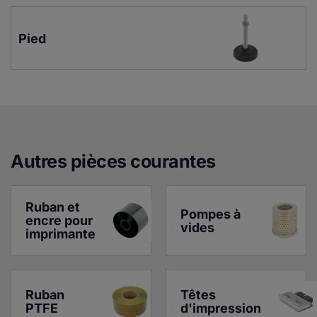
Pied
Autres pièces courante
s
Ruban et 
Pompes à 
encre pour 
vides
imprimante
Ruban 
Têtes 
PTFE
d'impression