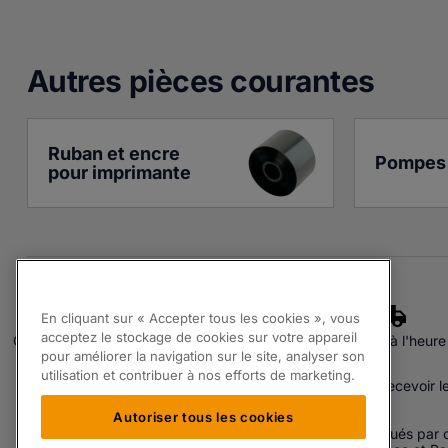
Autres pièces courante
s
Ruban et encre 
Pompes 
pour imprimante
En cliquant sur « Accepter tous les cookies », vous
acceptez le stockage de cookies sur votre appareil
Qualité assurée
Experts
Livraison à l'heure
pour améliorer la navigation sur le site, analyser son
S'inscrire à notre Newsletter.
utilisation et contribuer à nos efforts de marketing.
En renseignant votre adresse email vous acceptez de recevoir l
Autoriser tous les cookies
Les produits proposés par Partspak Ltd sont soit fabriqués par o