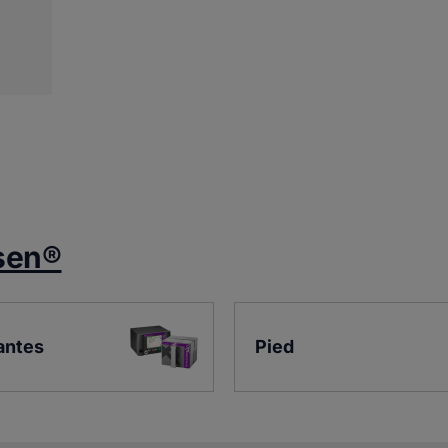
sen®
antes
Pied