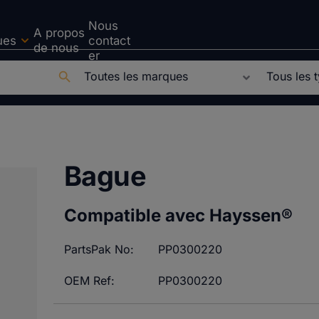
Nous
A propos
ues
contact
de nous
er
Bague
Compatible avec Hayssen®
PartsPak No:
PP0300220
OEM Ref:
PP0300220